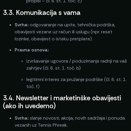
propisi – čl. 6. st. 1. toč. c)
3.3. Komunikacija s vama
Svrha:
odgovaranje na upite, tehnička podrška,
obavijesti vezane uz račun ili uslugu (npr. reset
lozinke, obavijest o isteku pretplate).
Pravna osnova:
izvršavanje ugovora / poduzimanje radnji na vaš
zahtjev (čl. 6. st. 1. toč. b)
legitimni interes za pružanje podrške (čl. 6. st. 1.
toč. f)
3.4. Newsletter i marketinške obavijesti
(ako ih uvedemo)
Svrha:
slanje novosti, akcija, novih sadržaja i ponuda
vezanih uz Tennis Phreak.